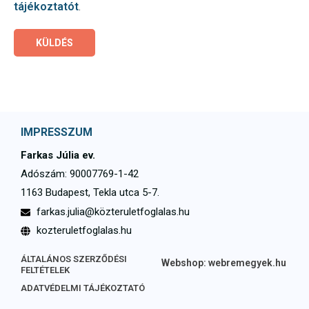
tájékoztatót
.
KÜLDÉS
IMPRESSZUM
Farkas Júlia ev.
Adószám: 90007769-1-42
1163 Budapest, Tekla utca 5-7.
farkas.julia@közteruletfoglalas.hu
kozteruletfoglalas.hu
ÁLTALÁNOS SZERZŐDÉSI
Webshop: webremegyek.hu
FELTÉTELEK
ADATVÉDELMI TÁJÉKOZTATÓ