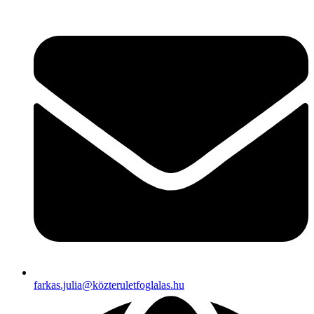
farkas.julia@közteruletfoglalas.hu