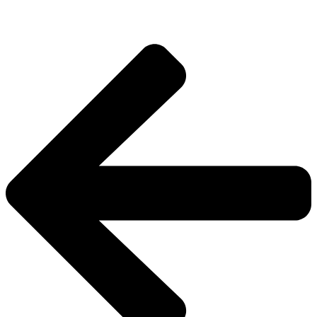
Ugrás
a
tartalomhoz