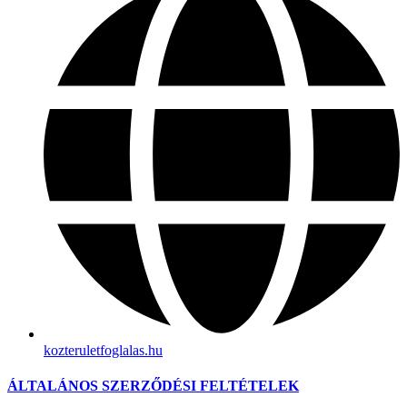
kozteruletfoglalas.hu
ÁLTALÁNOS SZERZŐDÉSI FELTÉTELEK