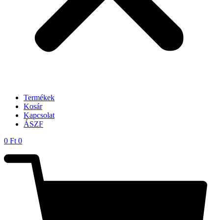
Termékek
Kosár
Kapcsolat
ÁSZF
0
Ft
0